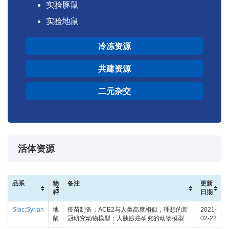
实验豚鼠
实验地鼠
冷冻资源
共建资源
二元杂交
活体资源
品系
物
备注
更新
种
日期
Slac:Syrian
地
疫苗制备；ACE2与人类高度相似，理想的新
2021-
鼠
冠研究动物模型；人胰腺癌研究的动物模型.
02-22