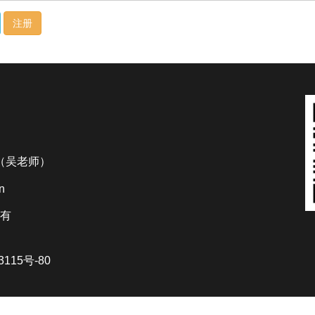
注册
35（吴老师）
n
所有
3115号-80