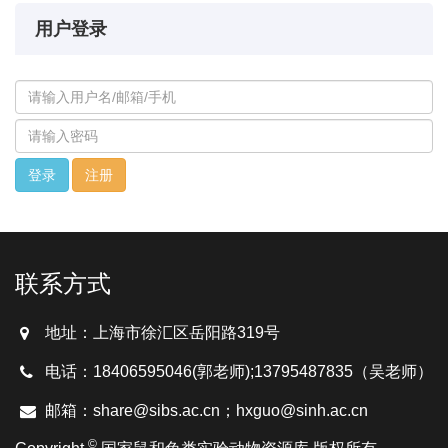
用户登录
注册
联系方式
地址：上海市徐汇区岳阳路319号
电话：18406595046(郭老师);13795487835（吴老师）
邮箱：share@sibs.ac.cn；hxguo@sinh.ac.cn
©