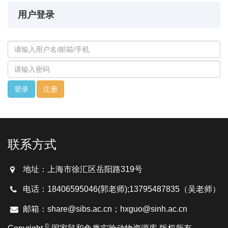
用户登录
注册
联系方式
地址：上海市徐汇区岳阳路319号
电话：18406595046(郭老师);13795487835（吴老师）
邮箱：share@sibs.ac.cn；hxguo@sinh.ac.cn
©